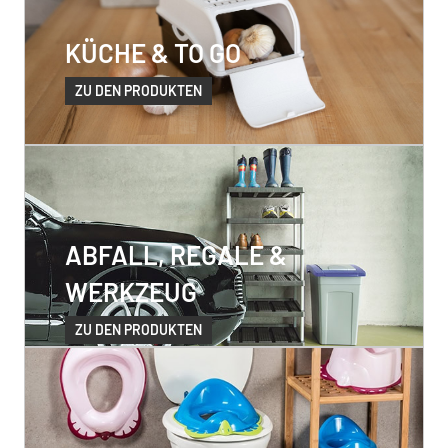
KÜCHE & TO GO
ZU DEN PRODUKTEN
ABFALL, REGALE &
WERKZEUG
ZU DEN PRODUKTEN