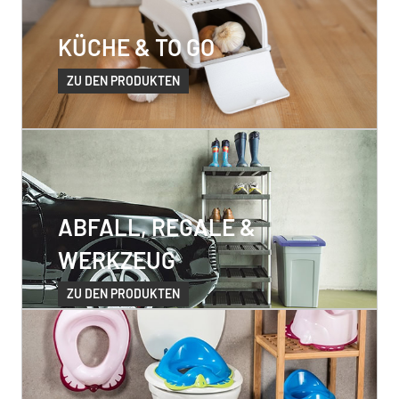
KÜCHE & TO GO
ZU DEN PRODUKTEN
ABFALL, REGALE &
WERKZEUG
ZU DEN PRODUKTEN