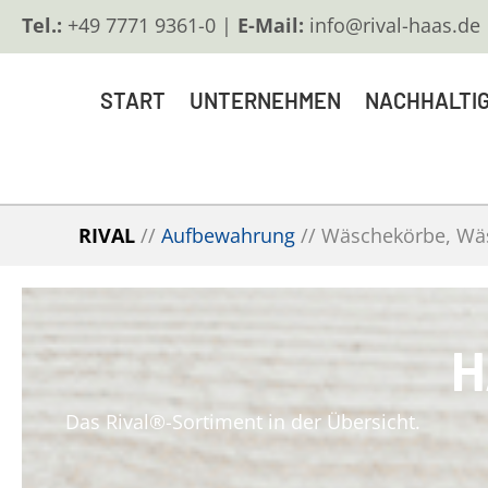
Tel.:
+49 7771 9361-0 |
E-Mail:
info@rival-haas.de
START
UNTERNEHMEN
NACHHALTIG
RIVAL
//
Aufbewahrung
//
Wäschekörbe, W
H
Das Rival®-Sortiment in der Übersicht.