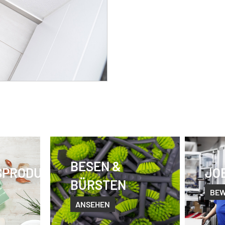
BESEN &
SPRODUKTE
JO
BÜRSTEN
BE
ANSEHEN