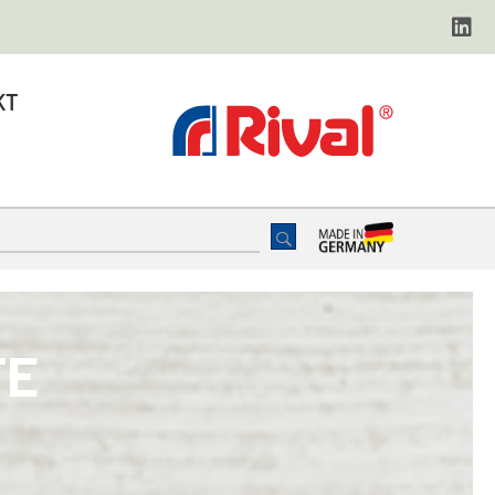
KT
TE