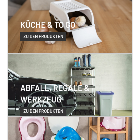
KÜCHE & TO GO
ZU DEN PRODUKTEN
ABFALL, REGALE &
WERKZEUG
ZU DEN PRODUKTEN