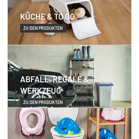
KÜCHE & TO GO
ZU DEN PRODUKTEN
ABFALL, REGALE &
WERKZEUG
ZU DEN PRODUKTEN