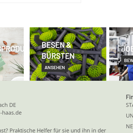
BESEN &
SPRODUKTE
JO
BÜRSTEN
BE
ANSEHEN
Fi
kach DE
ST
l-haas.de
U
NE
 Praktische Helfer für sie und ihn in der