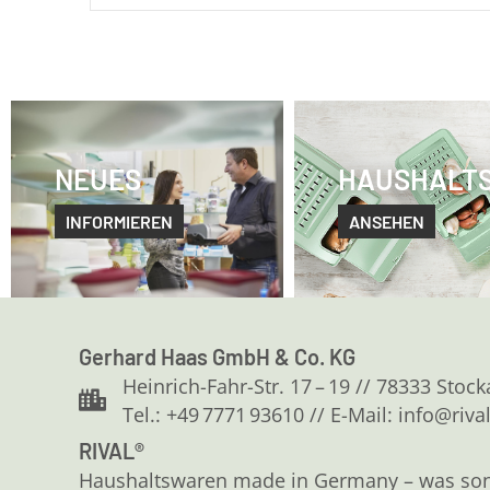
NEUES
HAUSHALT
INFORMIEREN
ANSEHEN
Gerhard Haas GmbH & Co. KG
Heinrich-Fahr-Str. 17 – 19 // 78333 Stoc
Tel.: +49 7771 93610 // E-Mail: info@riva
RIVAL®
Haushaltswaren made in Germany – was sonst?