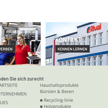
BS
KONTAKT
WERBEN
KENNEN LERNEN
nden Sie sich zurecht
ARTSEITE
Haushaltsprodukte
Bürsten & Besen
NTERNEHMEN
■ Recycling-linie
UES
■ Holzprodukte