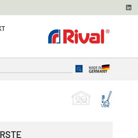
KT
̈RSTE