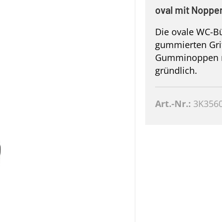
oval mit Noppe
Die ovale WC-Bü
gummierten Grif
Gumminoppen re
gründlich.
Art.-Nr.:
3K356