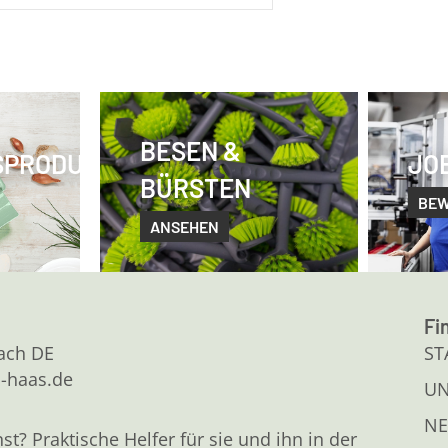
BESEN &
SPRODUKTE
JO
BÜRSTEN
BE
ANSEHEN
Fi
kach DE
ST
l-haas.de
U
NE
 Praktische Helfer für sie und ihn in der