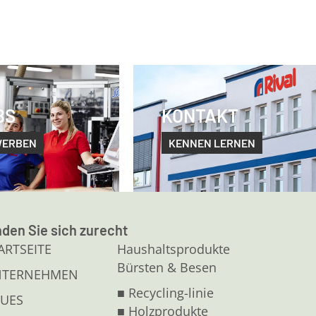
BS
KONTAKT
WERBEN
KENNEN LERNEN
nden Sie sich zurecht
ARTSEITE
Haushaltsprodukte
Bürsten & Besen
NTERNEHMEN
■ Recycling-linie
UES
■ Holzprodukte