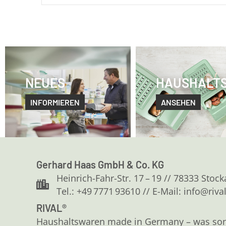
NEUES
HAUSHALT
INFORMIEREN
ANSEHEN
Gerhard Haas GmbH & Co. KG
Heinrich-Fahr-Str. 17 – 19 // 78333 Stoc
Tel.: +49 7771 93610 // E-Mail: info@riva
RIVAL®
Haushaltswaren made in Germany – was sonst?