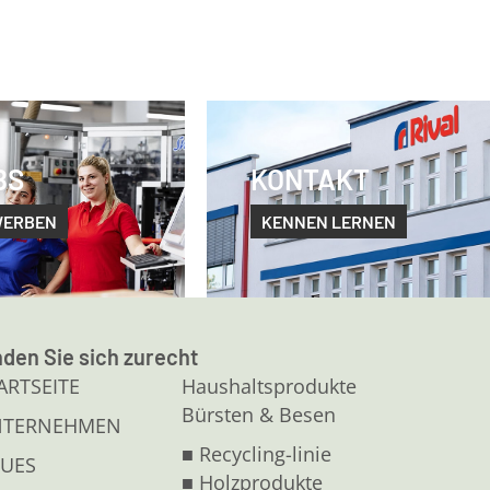
BS
KONTAKT
WERBEN
KENNEN LERNEN
nden Sie sich zurecht
ARTSEITE
Haushaltsprodukte
Bürsten & Besen
NTERNEHMEN
■ Recycling-linie
UES
■ Holzprodukte