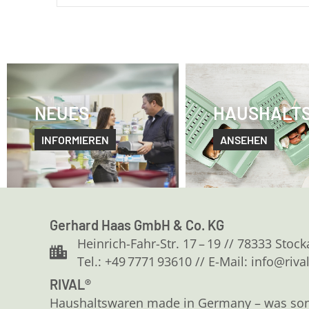
NEUES
HAUSHALT
INFORMIEREN
ANSEHEN
Gerhard Haas GmbH & Co. KG
Heinrich-Fahr-Str. 17 – 19 // 78333 Stoc
Tel.: +49 7771 93610 // E-Mail: info@riva
RIVAL®
Haushaltswaren made in Germany – was sonst?