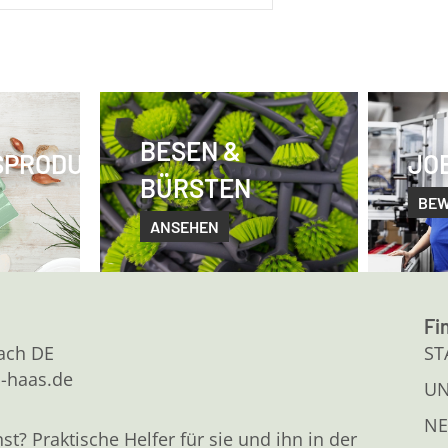
BESEN &
SPRODUKTE
JO
BÜRSTEN
BE
ANSEHEN
Fi
kach DE
ST
l-haas.de
U
NE
 Praktische Helfer für sie und ihn in der