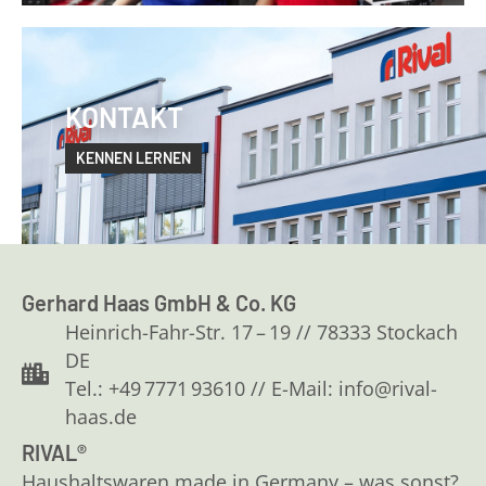
KONTAKT
KENNEN LERNEN
Gerhard Haas GmbH & Co. KG
Heinrich-Fahr-Str. 17 – 19 // 78333 Stockach
DE
Tel.: +49 7771 93610 // E-Mail: info@rival-
haas.de
RIVAL®
Haushaltswaren made in Germany – was sonst?