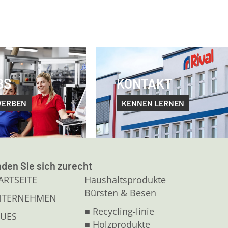
BS
KONTAKT
WERBEN
KENNEN LERNEN
nden Sie sich zurecht
ARTSEITE
Haushaltsprodukte
Bürsten & Besen
NTERNEHMEN
■ Recycling-linie
UES
■ Holzprodukte