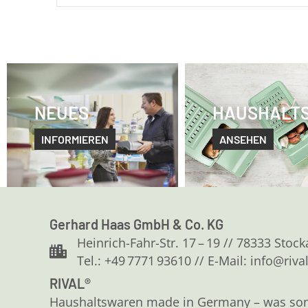
NEUES
HAUSHALT
INFORMIEREN
ANSEHEN
Gerhard Haas GmbH & Co. KG
Heinrich-Fahr-Str. 17 – 19 // 78333 Stoc
Tel.: +49 7771 93610 // E-Mail: info@riva
RIVAL®
Haushaltswaren made in Germany – was sonst?