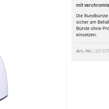
mit verchromt
Die Rundbürste 
sicher am Behält
Bürste ohne Pr
einsetzen.
Art.-Nr.:
33137