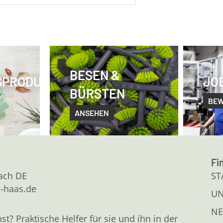
BESEN &
SPRODUKTE
JO
BÜRSTEN
BE
ANSEHEN
Fi
kach DE
ST
l-haas.de
U
NE
 Praktische Helfer für sie und ihn in der