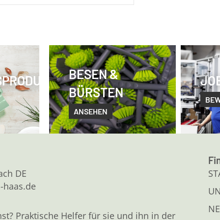
BESEN &
SPRODUKTE
JO
BÜRSTEN
BE
ANSEHEN
Fi
kach DE
ST
l-haas.de
U
NE
 Praktische Helfer für sie und ihn in der