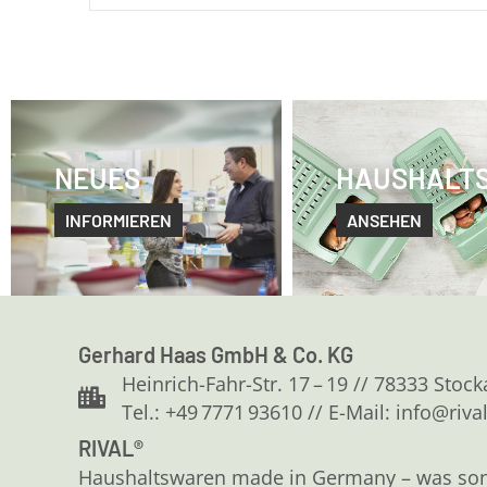
NEUES
HAUSHALT
INFORMIEREN
ANSEHEN
Gerhard Haas GmbH & Co. KG
Heinrich-Fahr-Str. 17 – 19 // 78333 Stoc
Tel.: +49 7771 93610 // E-Mail: info@riva
RIVAL®
Haushaltswaren made in Germany – was sonst?