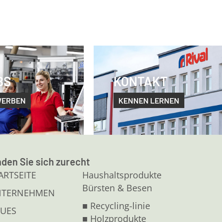
BS
KONTAKT
WERBEN
KENNEN LERNEN
nden Sie sich zurecht
ARTSEITE
Haushaltsprodukte
Bürsten & Besen
NTERNEHMEN
■ Recycling-linie
UES
■ Holzprodukte