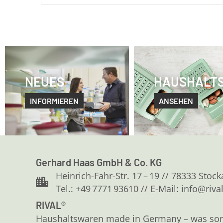
NEUES
HAUSHALT
INFORMIEREN
ANSEHEN
Gerhard Haas GmbH & Co. KG
Heinrich-Fahr-Str. 17 – 19 // 78333 Stoc
Tel.: +49 7771 93610 // E-Mail: info@riva
RIVAL®
Haushaltswaren made in Germany – was sonst?