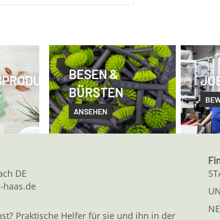
BESEN &
SPRODUKTE
JO
BÜRSTEN
BE
ANSEHEN
Fi
kach DE
ST
l-haas.de
U
NE
 Praktische Helfer für sie und ihn in der