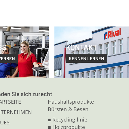
BS
KONTAKT
WERBEN
KENNEN LERNEN
nden Sie sich zurecht
ARTSEITE
Haushaltsprodukte
Bürsten & Besen
NTERNEHMEN
■ Recycling-linie
UES
■ Holzprodukte