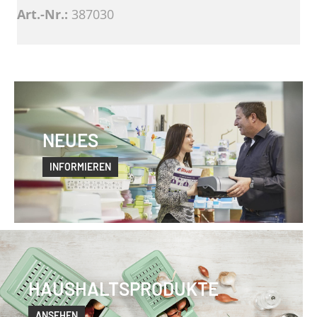
Art.-Nr.:
387030
NEUES
INFORMIEREN
HAUSHALTSPRODUKTE
ANSEHEN