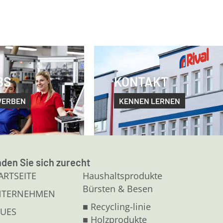
BS
KONTAKT
WERBEN
KENNEN LERNEN
nden Sie sich zurecht
ARTSEITE
Haushaltsprodukte
Bürsten & Besen
NTERNEHMEN
■ Recycling-linie
UES
■ Holzprodukte