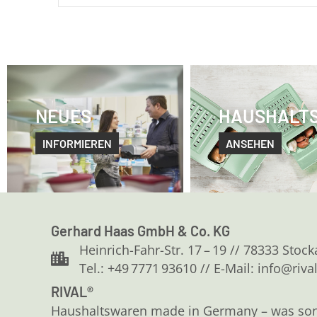
NEUES
HAUSHALT
INFORMIEREN
ANSEHEN
Gerhard Haas GmbH & Co. KG
Heinrich-Fahr-Str. 17 – 19 // 78333 Stoc
Tel.: +49 7771 93610 // E-Mail: info@riva
RIVAL®
Haushaltswaren made in Germany – was sonst?