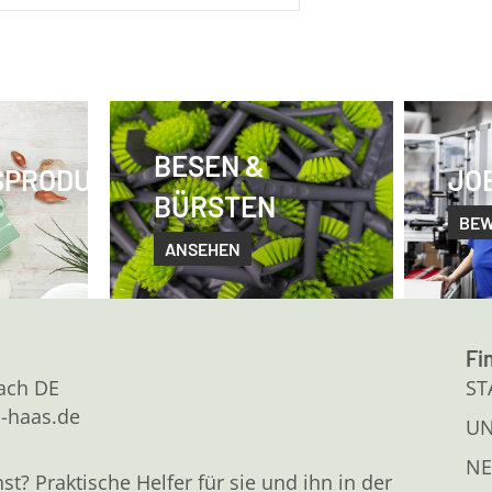
BESEN &
SPRODUKTE
JO
BÜRSTEN
BE
ANSEHEN
Fi
kach DE
ST
l-haas.de
U
NE
 Praktische Helfer für sie und ihn in der