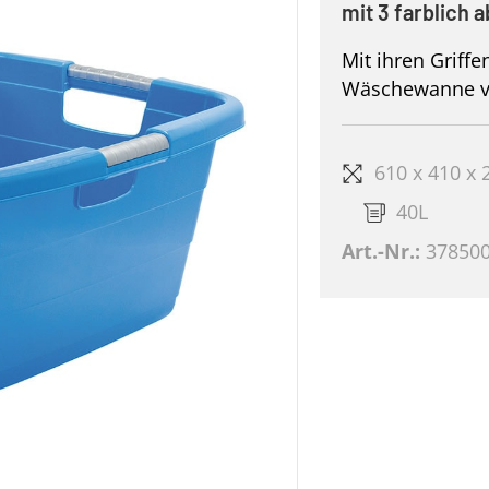
mit 3 farblich 
Mit ihren Griffe
Wäschewanne vi
610 x 410 x
40L
Art.-Nr.:
37850