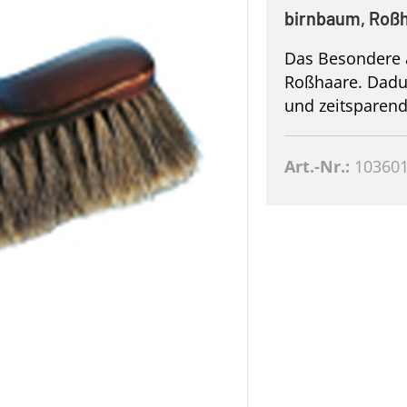
birnbaum, Roßh
Das Besondere a
Roßhaare. Dadur
und zeitsparend
Art.-Nr.:
10360