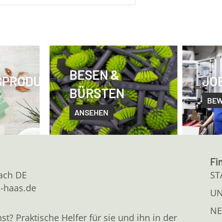
BESEN &
SPRODUKTE
JO
BÜRSTEN
BE
ANSEHEN
Fi
kach DE
ST
l-haas.de
U
NE
 Praktische Helfer für sie und ihn in der