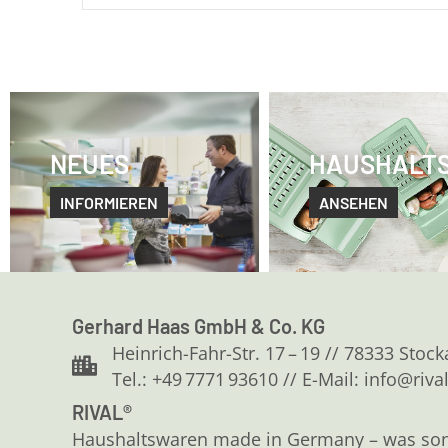
NEUES
HAUSHALT
INFORMIEREN
ANSEHEN
Gerhard Haas GmbH & Co. KG
Heinrich-Fahr-Str. 17 – 19 // 78333 Stoc
Tel.: +49 7771 93610 // E-Mail: info@riva
RIVAL®
Haushaltswaren made in Germany – was sonst?