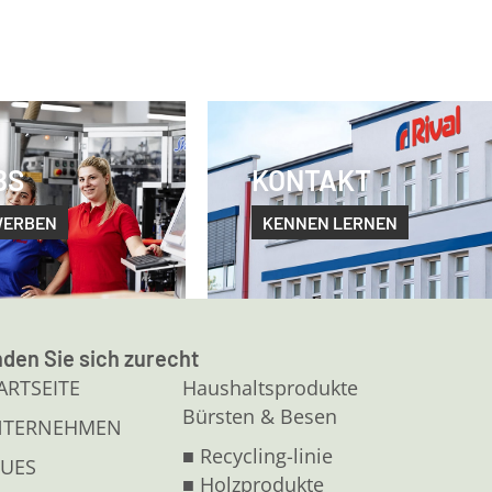
BS
KONTAKT
WERBEN
KENNEN LERNEN
nden Sie sich zurecht
ARTSEITE
Haushaltsprodukte
Bürsten & Besen
NTERNEHMEN
■ Recycling-linie
UES
■ Holzprodukte