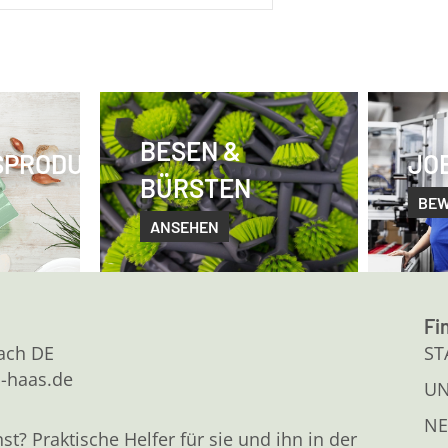
BESEN &
SPRODUKTE
JO
BÜRSTEN
BE
ANSEHEN
Fi
kach DE
ST
l-haas.de
U
NE
 Praktische Helfer für sie und ihn in der