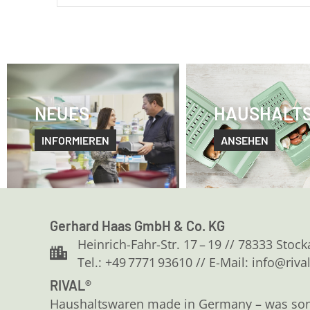
NEUES
HAUSHALT
INFORMIEREN
ANSEHEN
Gerhard Haas GmbH & Co. KG
Heinrich-Fahr-Str. 17 – 19 // 78333 Stoc
Tel.: +49 7771 93610 // E-Mail: info@riva
RIVAL®
Haushaltswaren made in Germany – was sonst?