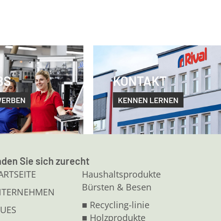
BS
KONTAKT
WERBEN
KENNEN LERNEN
nden Sie sich zurecht
ARTSEITE
Haushaltsprodukte
Bürsten & Besen
NTERNEHMEN
■ Recycling-linie
UES
■ Holzprodukte