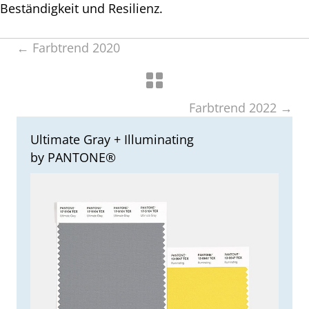
Beständigkeit und Resilienz.
← Farbtrend 2020
Posts
navigation
Farbtrend 2022 →
Posts
navigation
Ultimate Gray + Illuminating
by PANTONE®