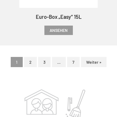
Euro-Box „Easy“ 15L
ANSEHEN
1
2
3
…
7
Weiter »