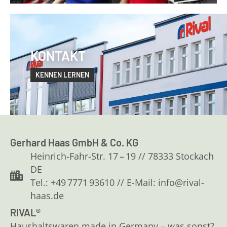
KONTAKT
KENNEN LERNEN
Gerhard Haas GmbH & Co. KG
Heinrich-Fahr-Str. 17 – 19 // 78333 Stockach
DE
Tel.: +49 7771 93610 // E-Mail: info@rival-
haas.de
RIVAL®
Haushaltswaren made in Germany – was sonst?