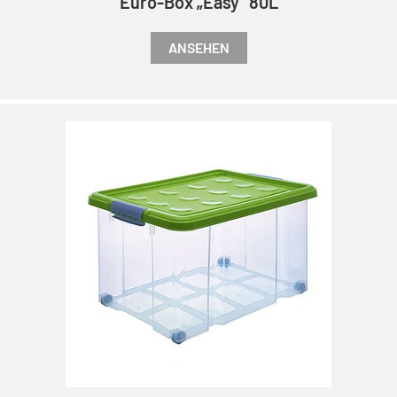
Euro-Box „Easy“ 80L
ANSEHEN